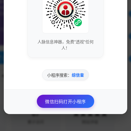
使用范围，并时刻注意个人信息安全，那么，这类工具无疑能
内容管理体验。它就像一把双刃剑，用之以慎，则能为便利加
引发麻烦。在享受技术带来的便捷时，保持清醒的认知与合规
。
17日
xiaohongshu.sucps.com
67 次访问
人脉信息神器，免费"透视"任何
人！
访问网站
小程序搜索：
综信查
分享
收藏
微信扫码打开小程序
67
★★★★★
累计访问
网站评级